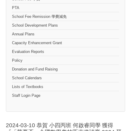
PTA
School Fee Remission 學費減免
School Development Plans
Annual Plans
Capacity Enhancement Grant
Evaluation Reports
Policy
Donation and Fund Raising
School Calendars
Lists of Textbooks
Staff Login Page
2024-03-10 恭賀 小四丙班 何啟睿同學 獲得