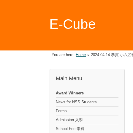
E-Cube
You are here:
Home
2024-04-14 恭賀 小六乙班
Main Menu
Award Winners
News for NSS Students
Forms
Admission 入學
School Fee 學費