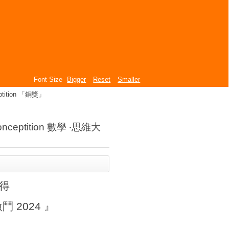
Font Size
Bigger
Reset
Smaller
ptition 「銅獎」
ceptition 數學 ‧思維大
獲得
激鬥 2024 』