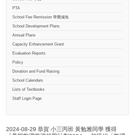
PTA
School Fee Remission 學費減免
School Development Plans
Annual Plans
Capacity Enhancement Grant
Evaluation Reports
Policy
Donation and Fund Raising
School Calendars
Lists of Textbooks
Staff Login Page
2024-08-29 恭賀 小三丙班 黃勉雅同學 獲得